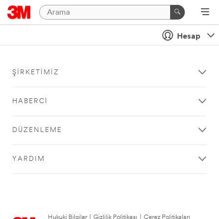
Hesap
ŞIRKETIMIZ
HABERCI
DÜZENLEME
YARDIM
Hukuki Bilgiler
|
Gizlilik Politikası
|
Çerez Politikaları