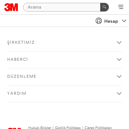
Hesap
ŞIRKETIMIZ
HABERCI
DÜZENLEME
YARDIM
Hukuki Bilgiler
|
Gizlilik Politikası
|
Çerez Politikaları