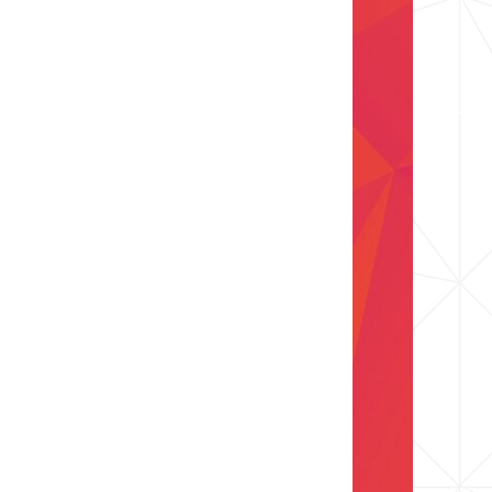
Her
Yaşamı
Zenginleştiren
3M
İnovasyonu