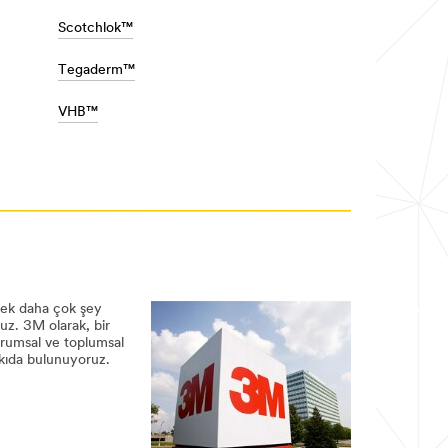
Scotchlok™
Tegaderm™
VHB™
erek daha çok şey
uz. 3M olarak, bir
urumsal ve toplumsal
tkıda bulunuyoruz.