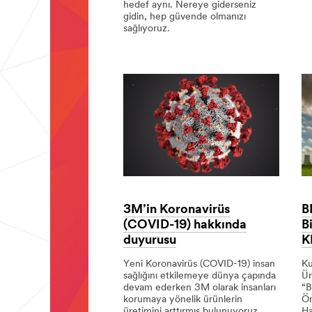
hedef aynı. Nereye giderseniz
sef
gidin, hep güvende olmanızı
ve
sağlıyoruz.
her
def
Farklı
uygulamalar,
ortak
amaç:
Tam
anlamıyla
güvenlik.
3M’in Koronavirüs
B
(COVID-19) hakkında
B
duyurusu
K
Yeni Koronavirüs (COVID-19) insan
Ku
sağlığını etkilemeye dünya çapında
Ür
devam ederken 3M olarak insanları
“B
korumaya yönelik ürünlerin
Ön
üretimini arttırmış bulunuyoruz.
Ha