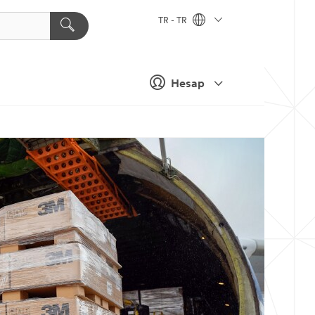
TR - TR
Hesap