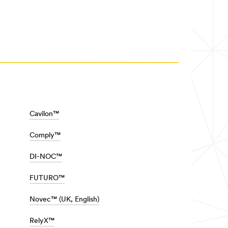
Cavilon™
Comply™
DI-NOC™
FUTURO™
Novec™ (UK, English)
RelyX™