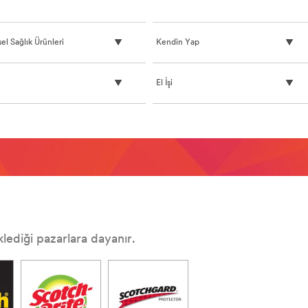
sel Sağlık Ürünleri
Kendin Yap
y-
El İşi
lediği pazarlara dayanır.