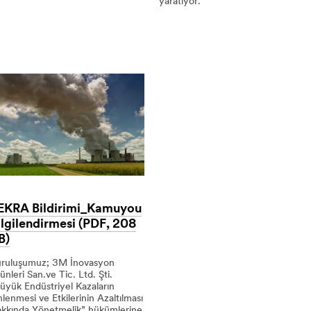
yaratıyor.
erinde
Hızlı
Değişim
asında
Hızlı
Yenilikler
Gerektiriyor.
EKRA Bildirimi_Kamuyou
ilgilendirmesi (PDF, 208
B)
ruluşumuz; 3M İnovasyon
ünleri San.ve Tic. Ltd. Şti.
üyük Endüstriyel Kazaların
lenmesi ve Etkilerinin Azaltılması
kkında Yönetmelik” hükümlerine