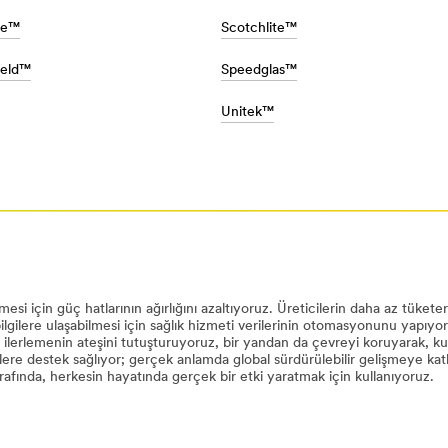
te™
Scotchlite™
eld™
Speedglas™
Unitek™
/3M/tr_TR/EUCommand/Command/Products/Product-
mesi için güç hatlarının ağırlığını azaltıyoruz. Üreticilerin daha az tüket
lgilere ulaşabilmesi için sağlık hizmeti verilerinin otomasyonunu yapıyor
p ilerlemenin ateşini tutuşturuyoruz, bir yandan da çevreyi koruyarak, k
elere destek sağlıyor; gerçek anlamda global sürdürülebilir gelişmeye ka
arafında, herkesin hayatında gerçek bir etki yaratmak için kullanıyoruz.