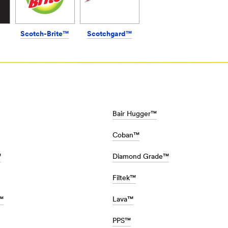
M/tr_TR/EU-
Scotch-Brite™
Scotchgard™
Bair Hugger™
/tr_TR/Healthcare-
Coban™
™
Diamond Grade™
Filtek™
™
Lava™
/tr_TR/BodyshopSolutions/-/
PPS™