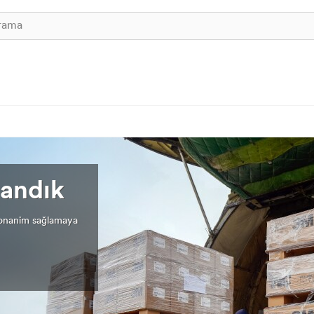
andık
 donanim sağlamaya