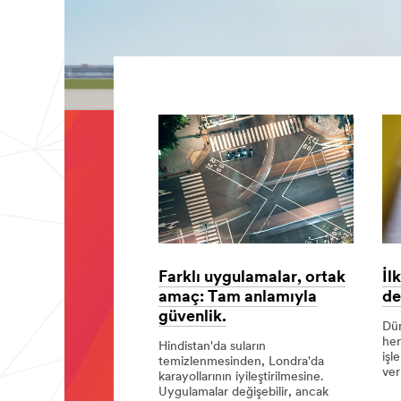
Farklı uygulamalar, ortak
İl
amaç: Tam anlamıyla
de
güvenlik.
Dün
her
Hindistan'da suların
işl
temizlenmesinden, Londra'da
ver
karayollarının iyileştirilmesine.
Uygulamalar değişebilir, ancak
İlk