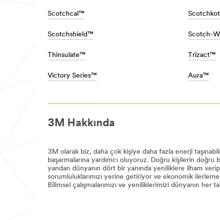
**Site
olmaya
area
kadar,
Scotchcal™
Scotchko
**
otomotiv
DecoratingOrganizing-
sektöründe
CordOrganization
Scotchshield™
Scotch-W
100
***
yılı
url**
aşkın
Thinsulate™
Trizact™
deneyimimizle
http://solutions.3m.com.tr/wps/portal
araç
Catalog/~/Command-
Victory Series™
Aura™
tasarımı,
%C3%BCr%C3%BCnleri?
üretimi
N=5584719+5924736+3294529175&rt=r3
ve
**Site
onarımının
area
en
**
3M Hakkında
ince
Consumer-
noktalarını
Crafts
biliyoruz.
***
Otomotiv
url**
3M olarak biz, daha çok kişiye daha fazla enerji taşınabil
hakkında
El
başarmalarına yardımcı oluyoruz. Doğru kişilerin doğru bi
daha
İşi
yandan dünyanın dört bir yanında yeniliklere ilham veri
fazla
sorumluluklarımızı yerine getiriyor ve ekonomik ilerlem
bilgi
İşiniz,
Bilimsel çalışmalarımızı ve yeniliklerimizi dünyanın her t
edinin
el
Tüm
işleriniz,
Otomotiv
projeleriniz
Ürünlerini
ve