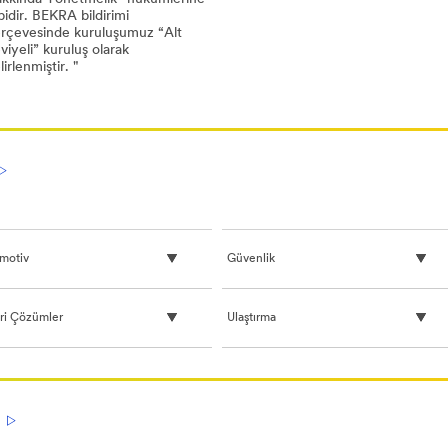
bidir. BEKRA bildirimi
rçevesinde kuruluşumuz “Alt
viyeli” kuruluş olarak
lirlenmiştir. "
cember
KRA
KRA
ldirimi_Kamuyou
ldirimi_Kamuyou
01
gilendirmesi
gilendirmesi
DF,
8
)
motiv
Güvenlik
ari Çözümler
Ulaştırma