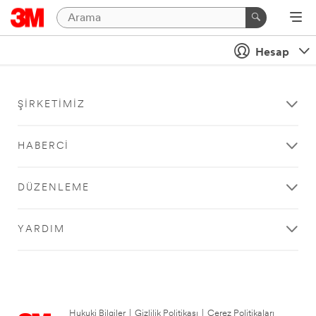
Hesap
ŞIRKETIMIZ
HABERCI
DÜZENLEME
YARDIM
Hukuki Bilgiler
|
Gizlilik Politikası
|
Çerez Politikaları