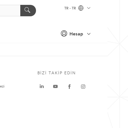
TR - TR
Hesap
BIZI TAKIP EDIN
ezi