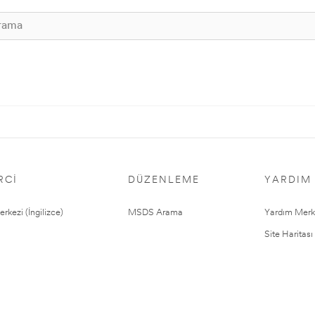
RCI
DÜZENLEME
YARDIM
rkezi (İngilizce)
MSDS Arama
Yardım Merk
Site Haritası