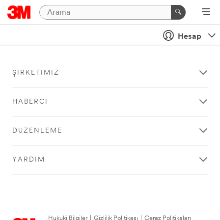
Hesap
ŞIRKETIMIZ
HABERCI
DÜZENLEME
YARDIM
Hukuki Bilgiler
|
Gizlilik Politikası
|
Çerez Politikaları