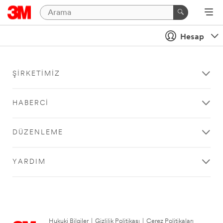
Hesap
ŞIRKETIMIZ
HABERCI
DÜZENLEME
YARDIM
Hukuki Bilgiler
|
Gizlilik Politikası
|
Çerez Politikaları