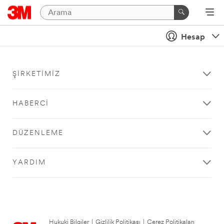
Hesap
ŞIRKETIMIZ
HABERCI
DÜZENLEME
YARDIM
Hukuki Bilgiler
|
Gizlilik Politikası
|
Çerez Politikaları