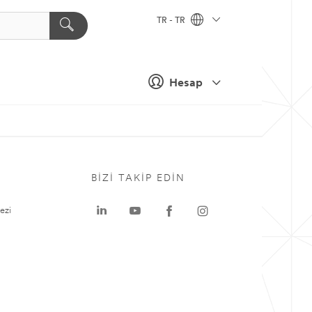
TR - TR
Hesap
BIZI TAKIP EDIN
ezi