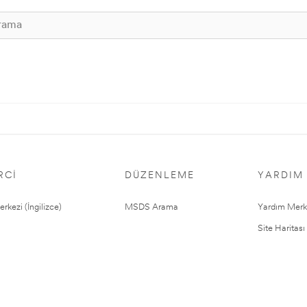
RCI
DÜZENLEME
YARDIM
rkezi (İngilizce)
MSDS Arama
Yardım Merk
Site Haritası