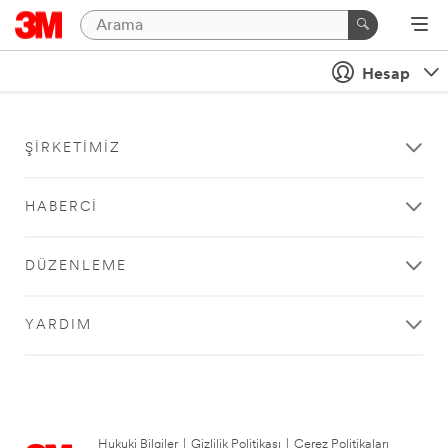
Hesap
ŞIRKETIMIZ
HABERCI
DÜZENLEME
YARDIM
Hukuki Bilgiler
|
Gizlilik Politikası
|
Çerez Politikaları