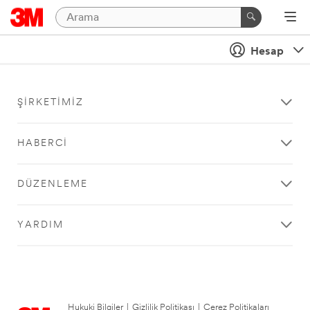
Hesap
ŞIRKETIMIZ
HABERCI
DÜZENLEME
YARDIM
Hukuki Bilgiler
|
Gizlilik Politikası
|
Çerez Politikaları