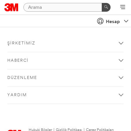
Hesap
ŞIRKETIMIZ
HABERCI
DÜZENLEME
YARDIM
Hukuki Bilgiler
|
Gizlilik Politikası
|
Çerez Politikaları