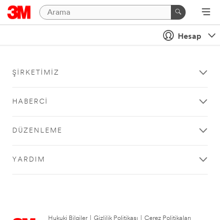
Hesap
ŞIRKETIMIZ
HABERCI
DÜZENLEME
YARDIM
Hukuki Bilgiler
|
Gizlilik Politikası
|
Çerez Politikaları