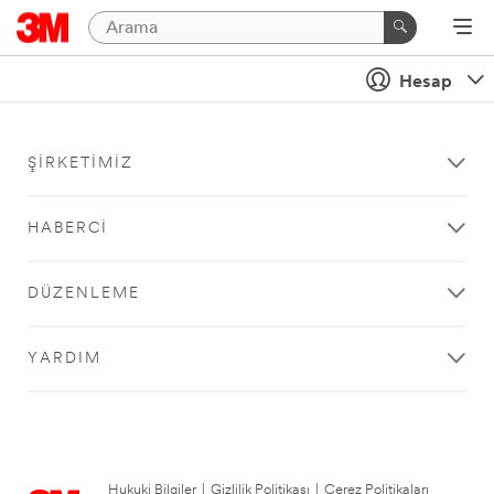
Hesap
ŞIRKETIMIZ
HABERCI
DÜZENLEME
YARDIM
Hukuki Bilgiler
|
Gizlilik Politikası
|
Çerez Politikaları