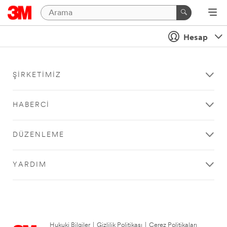
Hesap
ŞIRKETIMIZ
HABERCI
DÜZENLEME
YARDIM
Hukuki Bilgiler
|
Gizlilik Politikası
|
Çerez Politikaları