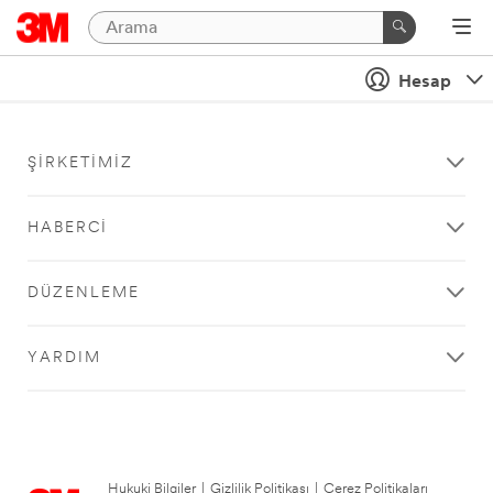
Hesap
ŞIRKETIMIZ
HABERCI
DÜZENLEME
YARDIM
Hukuki Bilgiler
|
Gizlilik Politikası
|
Çerez Politikaları