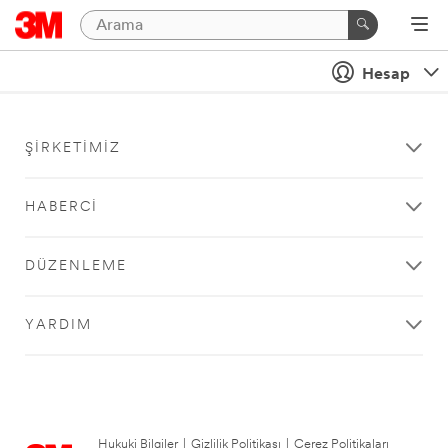
Hesap
ŞIRKETIMIZ
HABERCI
DÜZENLEME
YARDIM
Hukuki Bilgiler
|
Gizlilik Politikası
|
Çerez Politikaları