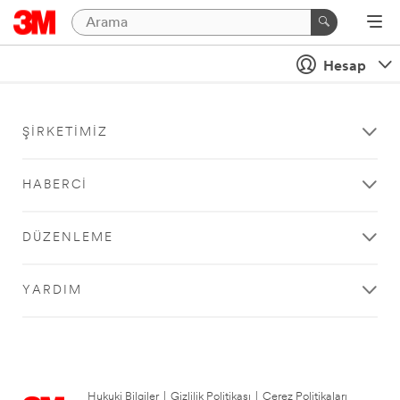
Hesap
ŞIRKETIMIZ
HABERCI
DÜZENLEME
YARDIM
Hukuki Bilgiler
|
Gizlilik Politikası
|
Çerez Politikaları