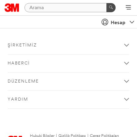
Hesap
ŞIRKETIMIZ
HABERCI
DÜZENLEME
YARDIM
Hukuki Bilgiler
|
Gizlilik Politikası
|
Çerez Politikaları