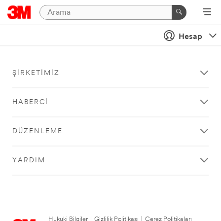
Hesap
ŞIRKETIMIZ
HABERCI
DÜZENLEME
YARDIM
Hukuki Bilgiler
|
Gizlilik Politikası
|
Çerez Politikaları