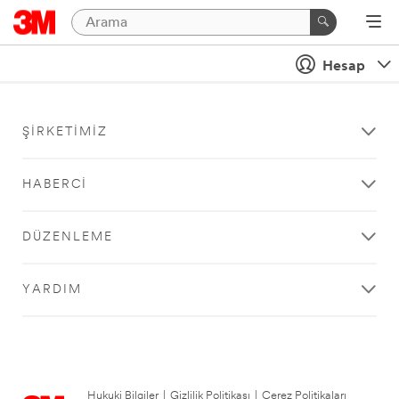
Hesap
ŞIRKETIMIZ
HABERCI
DÜZENLEME
YARDIM
Hukuki Bilgiler
|
Gizlilik Politikası
|
Çerez Politikaları