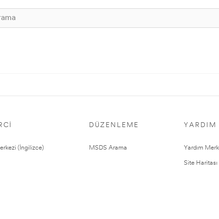
RCI
DÜZENLEME
YARDIM
rkezi (İngilizce)
MSDS Arama
Yardım Merk
Site Haritası