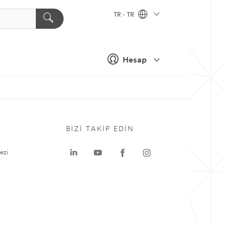
TR - TR
Hesap
BIZI TAKIP EDIN
ezi