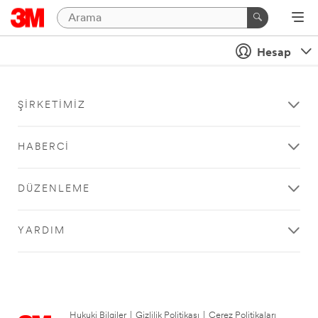
Hesap
ŞIRKETIMIZ
HABERCI
DÜZENLEME
YARDIM
Hukuki Bilgiler
|
Gizlilik Politikası
|
Çerez Politikaları