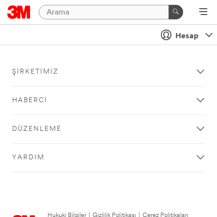
Hesap
ŞIRKETIMIZ
HABERCI
DÜZENLEME
YARDIM
Hukuki Bilgiler
|
Gizlilik Politikası
|
Çerez Politikaları