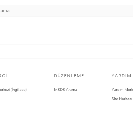
RCI
DÜZENLEME
YARDIM
rkezi (İngilizce)
MSDS Arama
Yardım Merk
Site Haritası