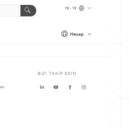
TR - TR
Hesap
BIZI TAKIP EDIN
ezi