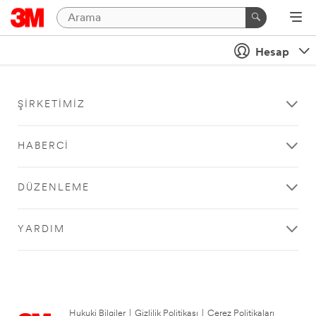
Hesap
ŞIRKETIMIZ
HABERCI
DÜZENLEME
YARDIM
Hukuki Bilgiler
|
Gizlilik Politikası
|
Çerez Politikaları