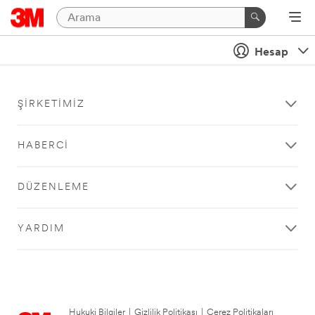
Hesap
ŞIRKETIMIZ
HABERCI
DÜZENLEME
YARDIM
Hukuki Bilgiler
|
Gizlilik Politikası
|
Çerez Politikaları