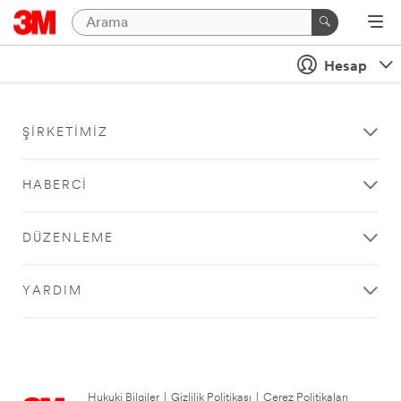
Hesap
ŞIRKETIMIZ
HABERCI
DÜZENLEME
YARDIM
Hukuki Bilgiler
|
Gizlilik Politikası
|
Çerez Politikaları