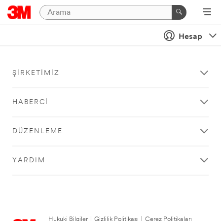
Hesap
ŞIRKETIMIZ
HABERCI
DÜZENLEME
YARDIM
Hukuki Bilgiler
|
Gizlilik Politikası
|
Çerez Politikaları