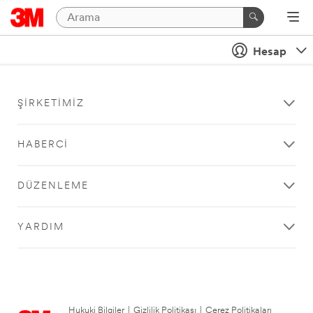
Hesap
ŞIRKETIMIZ
HABERCI
DÜZENLEME
YARDIM
Hukuki Bilgiler
|
Gizlilik Politikası
|
Çerez Politikaları