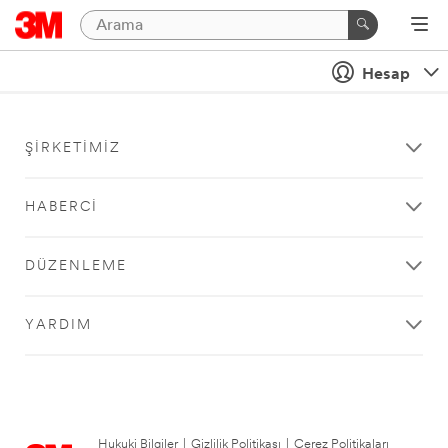
Hesap
ŞIRKETIMIZ
HABERCI
DÜZENLEME
YARDIM
Hukuki Bilgiler
|
Gizlilik Politikası
|
Çerez Politikaları