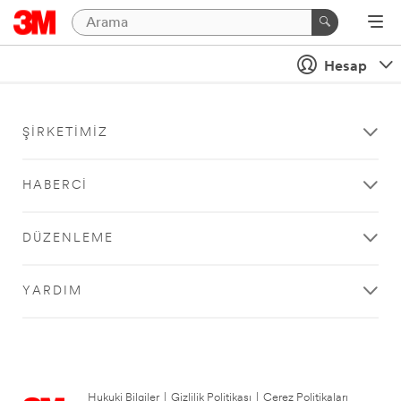
Hesap
ŞIRKETIMIZ
HABERCI
DÜZENLEME
YARDIM
Hukuki Bilgiler
|
Gizlilik Politikası
|
Çerez Politikaları