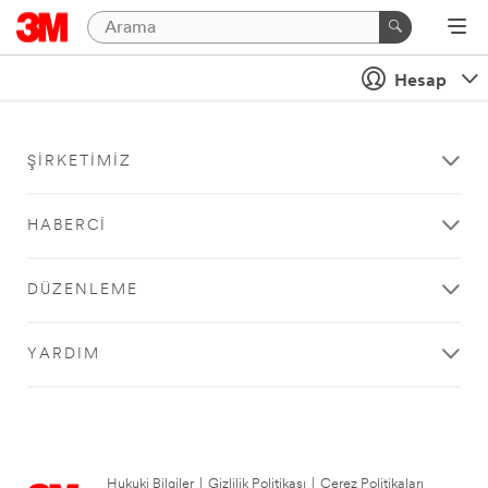
Hesap
ŞIRKETIMIZ
HABERCI
DÜZENLEME
YARDIM
Hukuki Bilgiler
|
Gizlilik Politikası
|
Çerez Politikaları