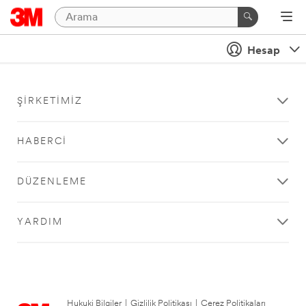
Hesap
ŞIRKETIMIZ
HABERCI
DÜZENLEME
YARDIM
Hukuki Bilgiler
|
Gizlilik Politikası
|
Çerez Politikaları