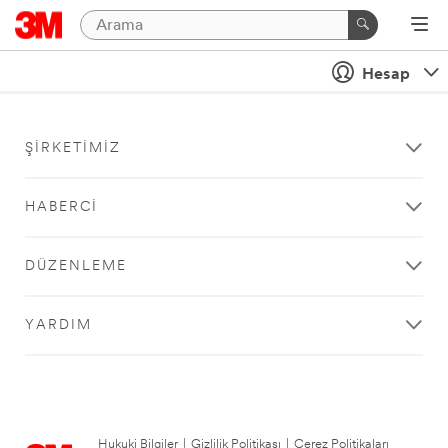
Hesap
ŞIRKETIMIZ
HABERCI
DÜZENLEME
YARDIM
Hukuki Bilgiler
|
Gizlilik Politikası
|
Çerez Politikaları