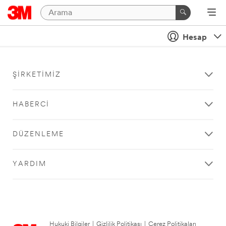
Hesap
ŞIRKETIMIZ
HABERCI
DÜZENLEME
YARDIM
Hukuki Bilgiler
|
Gizlilik Politikası
|
Çerez Politikaları