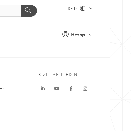
TR - TR
Hesap
BIZI TAKIP EDIN
ezi