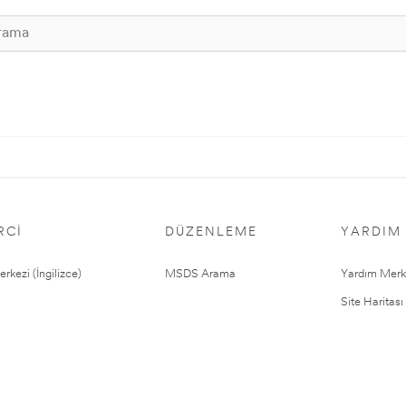
RCI
DÜZENLEME
YARDIM
rkezi (İngilizce)
MSDS Arama
Yardım Merk
Site Haritası