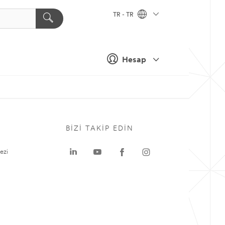
TR - TR
Hesap
BIZI TAKIP EDIN
ezi