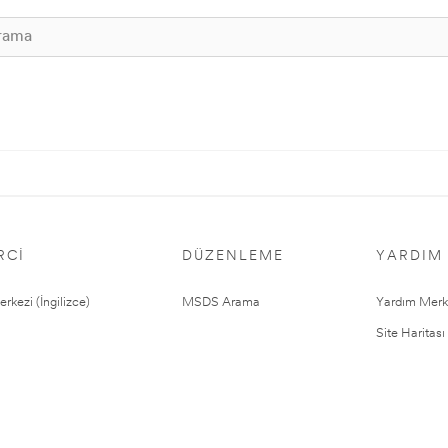
RCI
DÜZENLEME
YARDIM
rkezi (İngilizce)
MSDS Arama
Yardım Merk
Site Haritası