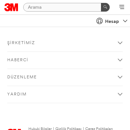
Hesap
ŞIRKETIMIZ
HABERCI
DÜZENLEME
YARDIM
Hukuki Bilgiler
|
Gizlilik Politikası
|
Çerez Politikaları