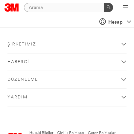
Hesap
ŞIRKETIMIZ
HABERCI
DÜZENLEME
YARDIM
Hukuki Bilgiler
|
Gizlilik Politikası
|
Çerez Politikaları