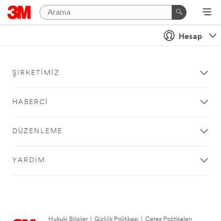
Hesap
ŞIRKETIMIZ
HABERCI
DÜZENLEME
YARDIM
Hukuki Bilgiler
|
Gizlilik Politikası
|
Çerez Politikaları