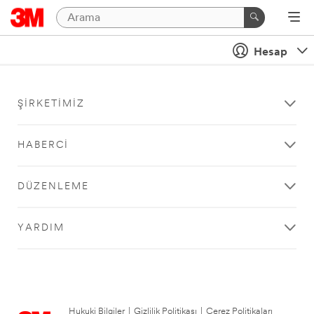
Hesap
ŞIRKETIMIZ
HABERCI
DÜZENLEME
YARDIM
Hukuki Bilgiler
|
Gizlilik Politikası
|
Çerez Politikaları