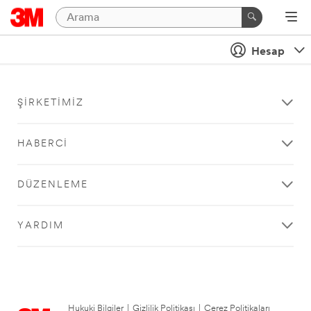
Hesap
ŞIRKETIMIZ
HABERCI
DÜZENLEME
YARDIM
Hukuki Bilgiler
|
Gizlilik Politikası
|
Çerez Politikaları