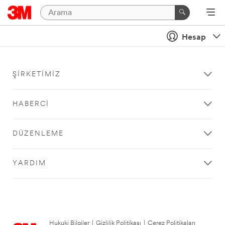
Hesap
ŞIRKETIMIZ
HABERCI
DÜZENLEME
YARDIM
Hukuki Bilgiler
|
Gizlilik Politikası
|
Çerez Politikaları