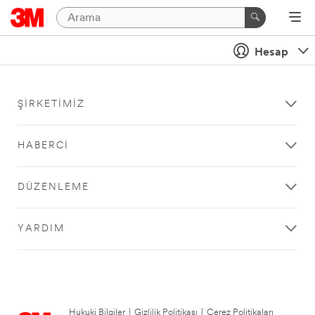
Hesap
ŞIRKETIMIZ
HABERCI
DÜZENLEME
YARDIM
Hukuki Bilgiler
|
Gizlilik Politikası
|
Çerez Politikaları