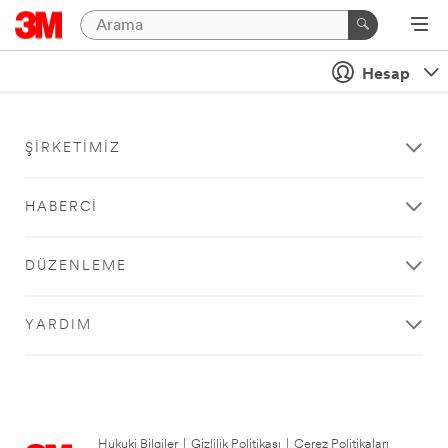
Hesap
ŞIRKETIMIZ
HABERCI
DÜZENLEME
YARDIM
Hukuki Bilgiler
|
Gizlilik Politikası
|
Çerez Politikaları