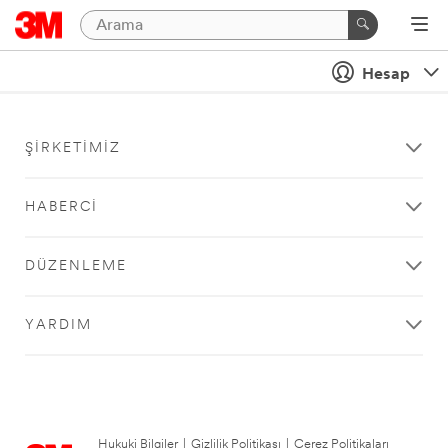
Hesap
ŞIRKETIMIZ
HABERCI
DÜZENLEME
YARDIM
Hukuki Bilgiler
|
Gizlilik Politikası
|
Çerez Politikaları