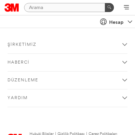
Hesap
ŞIRKETIMIZ
HABERCI
DÜZENLEME
YARDIM
Hukuki Bilgiler
|
Gizlilik Politikası
|
Çerez Politikaları