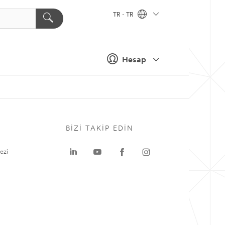
TR - TR
Hesap
BIZI TAKIP EDIN
ezi