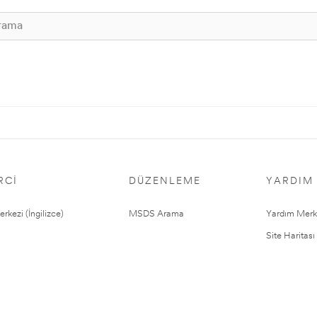
RCI
DÜZENLEME
YARDIM
rkezi (İngilizce)
MSDS Arama
Yardım Merk
Site Haritası