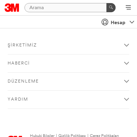
Hesap
ŞIRKETIMIZ
HABERCI
DÜZENLEME
YARDIM
Hukuki Bilgiler
|
Gizlilik Politikası
|
Çerez Politikaları